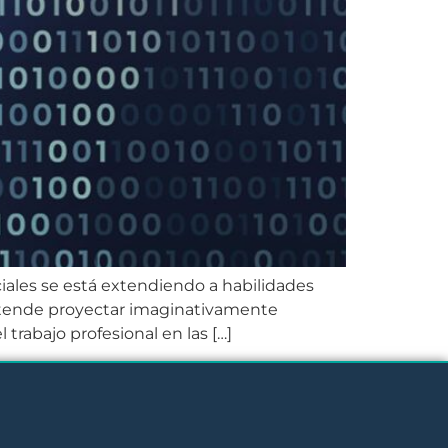
ciales se está extendiendo a habilidades
retende proyectar imaginativamente
trabajo profesional en las […]