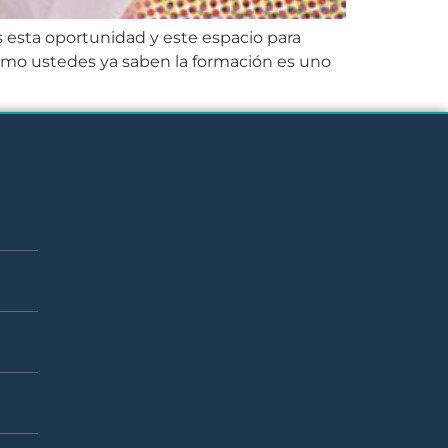
 esta oportunidad y este espacio para
Como ustedes ya saben la formación es uno