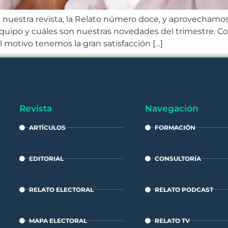
nuestra revista, la Relato número doce, y aprovechamos
equipo y cuáles son nuestras novedades del trimestre. 
l motivo tenemos la gran satisfacción […]
Revista
Navegación
ARTÍCULOS
FORMACIÓN
EDITORIAL
CONSULTORÍA
RELATO ELECTORAL
RELATO PODCAST
MAPA ELECTORAL
RELATO TV