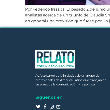
Por Federico Irazabal El pasado 2 de junio u
analistas acerca de un triunfo de Claudia S
en general una previsión que fuese por un [
Relato
surge de la iniciativa de un grupo de
profesionales de América Latina que trabajan en
las áreas de la comunicación y la política.
Síguenos en: