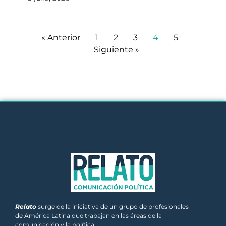
« Anterior
1
2
3
4
5
Siguiente »
Relato
surge de la iniciativa de un grupo de profesionales
de América Latina que trabajan en las áreas de la
comunicación y la política.