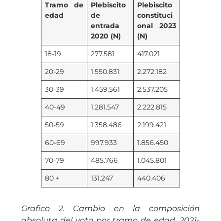
Tramo de
Plebiscito
Plebiscito
edad
de
constituci
entrada
onal 2023
2020 (N)
(N)
18-19
277.581
417.021
20-29
1.550.831
2.272.182
30-39
1.459.561
2.537.205
40-49
1.281.547
2.222.815
50-59
1.358.486
2.199.421
60-69
997.933
1.856.450
70-79
485.766
1.045.801
80 +
131.247
440.406
Grafico 2. Cambio en la composición
absoluta del voto por tramo de edad, 2021-