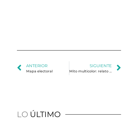
al
Ma
Hu
y l
ge
de 
ANTERIOR
SIGUIENTE
Mapa electoral
Mito multicolor: relato y comunicación en el gobierno de coalición de Uruguay
LO
ÚLTIMO