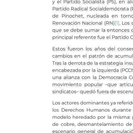
y el Partido Socialista (PS), en 
Partido Radical Socialdemócrata (
de Pinochet, nucleada en torn
Renovación Nacional (RN)
[1]
. Los
que se debe sumar la entonces c
principal referente fue el Partido
Estos fueron los años del consen
cambios en el patrón de acumula
Tras la derrota de la estrategia in
encabezada por la izquierda (PCCh y
una alianza con la Democracia Cri
movimiento popular –que articu
sindicatos– quedó fuera de escena
Los actores dominantes ya referido
los Derechos Humanos durante la
modelo heredado por la misma: p
de cobre, desmantelamiento de 
escenario general de acumulaci