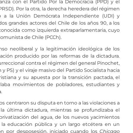
alianza con el Partido Por la Democracia (PPD) y el
PRSD). Por la otra, la derecha heredera del régimen
o a la Unión Demócrata Independiente (UDI) y
 dos grandes actores del Chile de los años 90, a los
onocida como izquierda extraparlamentaria, cuyo
 Comunista de Chile (PCCh).
so neoliberal y la legitimación ideológica de los
ción producido por las reformas de la dictadura.
surreccional contra el régimen del general Pinochet,
 PS) y el viraje masivo del Partido Socialista hacia
stiana y su apuesta por la transición pactada, el
laba movimientos de pobladores, estudiantes y
.
s centraron su disputa en torno a las violaciones a
 última dictadura, mientras se profundizaba el
rivatización del agua, de los nuevos yacimientos
la educación pública y un largo etcétera en un
ón por desposesión, iniciado cuando los
Chicago