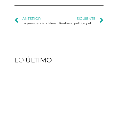
ANTERIOR
SIGUIENTE
La presidencial chilena más allá del follaje
Realismo político y el discurso de campaña. El caso de Jeannette Jara en Chile
LO
ÚLTIMO