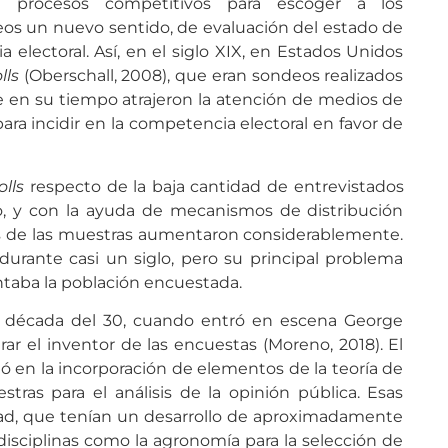
e procesos competitivos para escoger a los
eos un nuevo sentido, de evaluación del estado de
a electoral. Así, en el siglo XIX, en Estados Unidos
lls
(Oberschall, 2008), que eran sondeos realizados
 en su tiempo atrajeron la atención de medios de
ara incidir en la competencia electoral en favor de
olls
respecto de la baja cantidad de entrevistados
, y con la ayuda de mecanismos de distribución
os de las muestras aumentaron considerablemente.
urante casi un siglo, pero su principal problema
ntaba la población encuestada.
a década del 30, cuando entró en escena George
r el inventor de las encuestas (Moreno, 2018). El
ió en la incorporación de elementos de la teoría de
tras para el análisis de la opinión pública. Esas
dad, que tenían un desarrollo de aproximadamente
disciplinas como la agronomía para la selección de