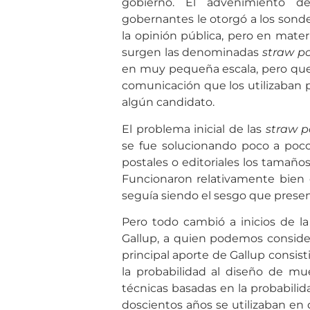
gobierno. El advenimiento d
gobernantes le otorgó a los sond
la opinión pública, pero en materi
surgen las denominadas
straw po
en muy pequeña escala, pero que
comunicación que los utilizaban p
algún candidato.
El problema inicial de las
straw p
se fue solucionando poco a poco
postales o editoriales los tamañ
Funcionaron relativamente bien d
seguía siendo el sesgo que prese
Pero todo cambió a inicios de l
Gallup, a quien podemos considera
principal aporte de Gallup consist
la probabilidad al diseño de mues
técnicas basadas en la probabili
doscientos años se utilizaban en 