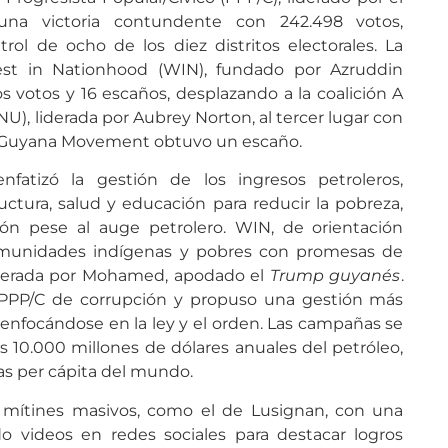
 una victoria contundente con 242.498 votos,
ol de ocho de los diez distritos electorales. La
est in Nationhood (WIN), fundado por Azruddin
 votos y 16 escaños, desplazando a la coalición A
NU), liderada por Aubrey Norton, al tercer lugar con
rd Guyana Movement obtuvo un escaño.
nfatizó la gestión de los ingresos petroleros,
uctura, salud y educación para reducir la pobreza,
ón pese al auge petrolero. WIN, de orientación
comunidades indígenas y pobres con promesas de
liderada por Mohamed, apodado el
Trump guyanés
.
 PPP/C de corrupción y propuso una gestión más
, enfocándose en la ley y el orden. Las campañas se
 10.000 millones de dólares anuales del petróleo,
as per cápita del mundo.
mítines masivos, como el de Lusignan, con una
ndo videos en redes sociales para destacar logros