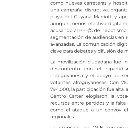
como nuevas carreteras y hospit
una campaña disruptiva, organi
playa del Guyana Marriott y ape
aunque menos efectiva digitalme
acusando al PPP/C de nepotismo. S
segmentación de audiencias en re
avanzadas. La comunicación digit
clave para debates y difusión de m
La movilización ciudadana fue in
descontento con el bipartidi
indoguyanesa y el apoyo de sec
votantes afroguyaneses. Con 75
794.000, la participación fue alta
Centro Carter elogiaron la vota
recursos entre partidos y la falta
como el ataque a un convoy ele
regionales.
La irrupción de WIN rompió el 