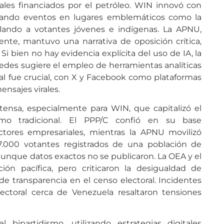
ales financiados por el petróleo. WIN innovó con
zando eventos en lugares emblemáticos como la
lando a votantes jóvenes e indígenas. La APNU,
nte, mantuvo una narrativa de oposición crítica,
i bien no hay evidencia explícita del uso de IA, la
des sugiere el empleo de herramientas analíticas
al fue crucial, con X y Facebook como plataformas
ensajes virales.
tensa, especialmente para WIN, que capitalizó el
smo tradicional. El PPP/C confió en su base
tores empresariales, mientras la APNU movilizó
7.000 votantes registrados de una población de
, aunque datos exactos no se publicaron. La OEA y el
ción pacífica, pero criticaron la desigualdad de
 de transparencia en el censo electoral. Incidentes
ctoral cerca de Venezuela resaltaron tensiones
bipartidismo, utilizando estrategias digitales