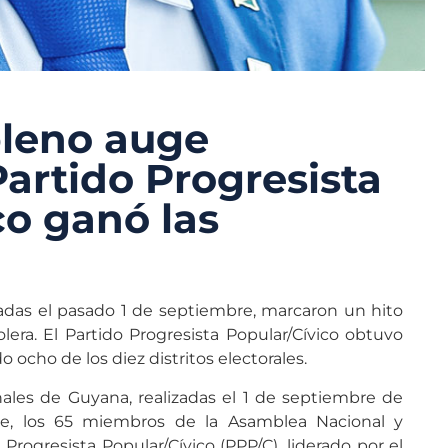
pleno auge
Partido Progresista
co ganó las
adas el pasado 1 de septiembre, marcaron un hito
lera. El Partido Progresista Popular/Cívico obtuvo
o ocho de los diez distritos electorales.
nales de Guyana, realizadas el 1 de septiembre de
te, los 65 miembros de la Asamblea Nacional y
 Progresista Popular/Cívico (PPP/C), liderado por el