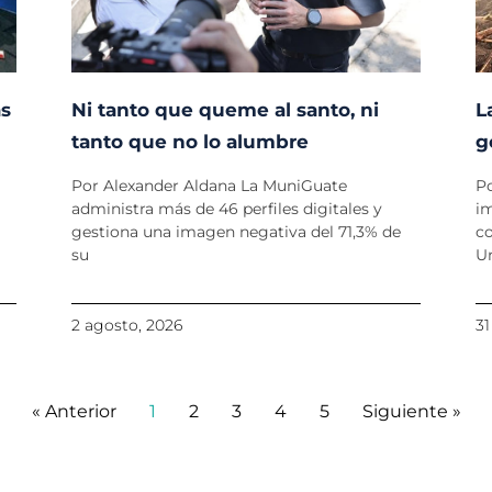
as
Ni tanto que queme al santo, ni
L
tanto que no lo alumbre
g
Por Alexander Aldana La MuniGuate
P
administra más de 46 perfiles digitales y
im
gestiona una imagen negativa del 71,3% de
co
su
U
2 agosto, 2026
31
« Anterior
1
2
3
4
5
Siguiente »