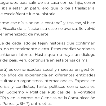
segundos para salir de su casa con su hijo, correr
iba a estar un patrullero, que lo iba a trasladar al
e escalofriante fue su historia.
rme ese día, sino no la contaba”, y tras eso, si bien
Fiscalía de la Nación, su caso no avanza. Se volvió
ó a ser amenazado de muerte.
ue de cada lado se tejen historias que confirman
do, no es totalmente cierta. Estas medias verdades,
a mantienen latente. Hasta que no haya un diálogo
 del país, Perú continuará en esta tensa calma.
erú) es comunicadora social y maestra en gestión
ce años de experiencia en diferentes entidades
ultora en organismos internacionales. Experta en
risis y conflictos, tanto políticos como sociales.
n Gobierno y Políticas Públicas de la Pontificia
CP) y en la carrera de Ciencias de la Comunicación
 Porres (USMP), entre otras.