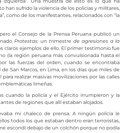
la izquierda”. Una muestra de esto es lo que ha
 han sufrido la violencia de los policías y militares,
”, como de los manifestantes, relacionados con “la
 pero el Consejo de la Prensa Peruana publicó un
minado
Protestas: un trimestre de agresiones a la
 claros ejemplos de ello. El primer testimonio fue
uno (la región peruana más convulsionada hasta el
or las fuerzas del orden, cuando se encontraba
 de San Marcos, en Lima, en los días que miles de
 para realizar masivas movilizaciones por las calles
s emblemáticas limeñas.
s cuando la policía y el Ejército irrumpieron y la
antes de regiones que allí estaban alojados.
evaba mi chaleco de prensa. A ningún policía le
ellos todos los que estaban dentro eran terroristas,
me escondí debajo de un colchón porque no podía