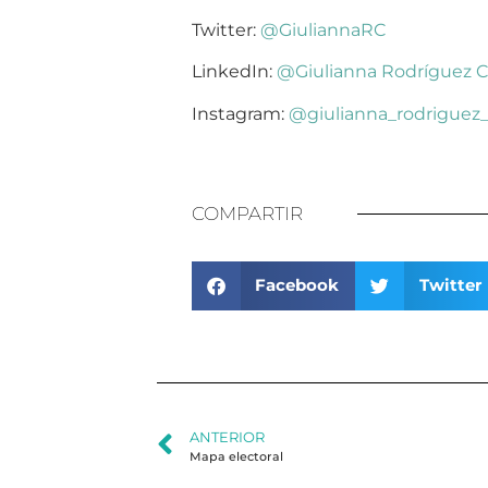
Twitter:
@GiuliannaRC
LinkedIn:
@Giulianna Rodríguez 
Instagram:
@giulianna_rodriguez
COMPARTIR
Facebook
Twitter
ANTERIOR
Mapa electoral