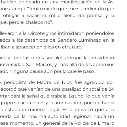
e habían golpeado en una manifestación en la Av.
 que agregó: “Tenía miedo que me sucediera lo que
n obligar a sacarme mi chaleco de prensa y la
ué, pero el chaleco no”.
levaron a la Dircote y los intimidaron poniéndolos
tados a los detenidos de Sendero Luminoso en la
iban a aparecer en ellos en el futuro.
acoso por las redes sociales porque la consideran
 universidad San Marcos, y más allá de los apremios
iado ninguna causa aún por lo que le pasó.
e, periodista de Madre de Dios, fue agredido por
 Recordó que venían de una paralización total de 24
rtar para la señal que trabaja,
Latina
, lo que venía
grupo se acercó a él y lo amenazaron porque había
s estaba la minería ilegal. Esto provocó que a la
enda de la máxima autoridad regional, había un
ese momento, un general de la Policía de Lima lo