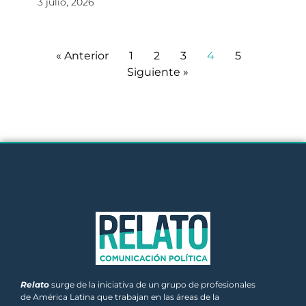
3 julio, 2026
« Anterior
1
2
3
4
5
Siguiente »
Relato
surge de la iniciativa de un grupo de profesionales
de América Latina que trabajan en las áreas de la