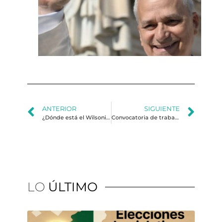
al
Ma
Hu
y l
ge
de 
ANTERIOR
SIGUIENTE
¿Dónde está el Wilsonismo?
Convocatoria de trabajos estudiantiles
LO
ÚLTIMO