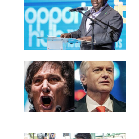
Ba
ra
de
co
en
ar
El 
y e
ra
Do
ma
de
co
pa
m
ma
id
Ni