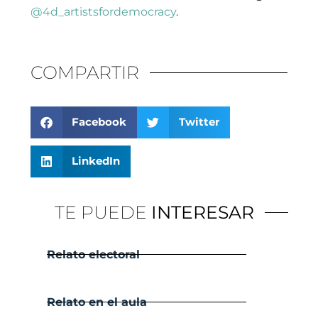
@4d_artistsfordemocracy
.
COMPARTIR
Facebook
Twitter
LinkedIn
TE PUEDE
INTERESAR
Relato electoral
Relato en el aula