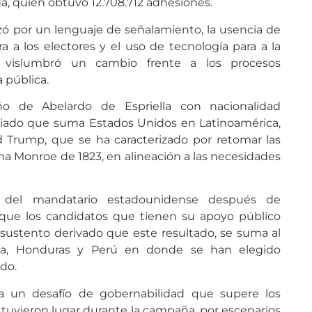
da, quien obtuvo 12.708.712 adhesiones.
zó por un lenguaje de señalamiento, la usencia de
 a los electores y el uso de tecnología para a la
 vislumbró un cambio frente a los procesos
 pública.
ño de Abelardo de Espriella con nacionalidad
liado que suma Estados Unidos en Latinoamérica,
ld Trump, que se ha caracterizado por retomar las
a Monroe de 1823, en alineación a las necesidades
s del mandatario estadounidense después de
ió que los candidatos que tienen su apoyo público
 sustento derivado que este resultado, se suma al
ina, Honduras y Perú en donde se han elegido
do.
a un desafío de gobernabilidad que supere los
tuvieron lugar durante la campaña, por escenarios