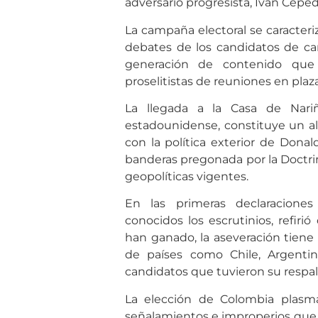
adversario progresista, Iván Cepe
La campaña electoral se caracteri
debates de los candidatos de cara
generación de contenido que
proselitistas de reuniones en plaza
La llegada a la Casa de Nari
estadounidense, constituye un a
con la política exterior de Dona
banderas pregonada por la Doctrin
geopolíticas vigentes.
En las primeras declaracione
conocidos los escrutinios, refir
han ganado, la aseveración tiene
de países como Chile, Argent
candidatos que tuvieron su respal
La elección de Colombia plasm
señalamientos e improperios que 