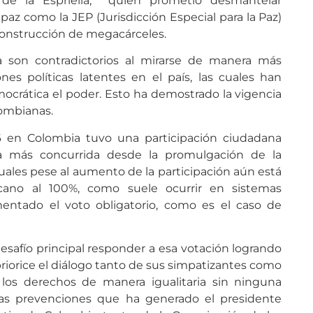
 de la Espriella, quien prometió desmantelar
az como la JEP (Jurisdicción Especial para la Paz)
onstrucción de megacárceles.
 son contradictorios al mirarse de manera más
ones políticas latentes en el país, las cuales han
ocrática el poder. Esto ha demostrado la vigencia
lombianas.
6 en Colombia tuvo una participación ciudadana
la más concurrida desde la promulgación de la
 cuales pese al aumento de la participación aún está
cano al 100%, como suele ocurrir en sistemas
entado el voto obligatorio, como es el caso de
safío principal responder a esa votación logrando
iorice el diálogo tanto de sus simpatizantes como
 los derechos de manera igualitaria sin ninguna
las prevenciones que ha generado el presidente