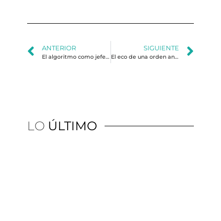
ANTERIOR
SIGUIENTE
El algoritmo como jefe de comunicación: la interfaz digital y la nueva disputa por el poder en América Latina
El eco de una orden antigua
LO
ÚLTIMO