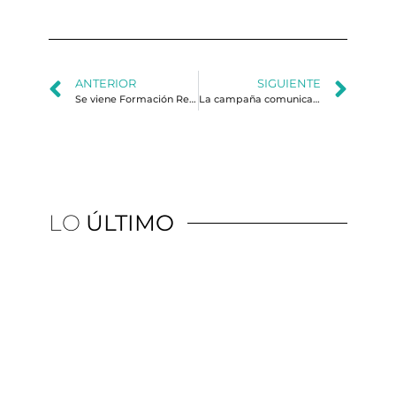
ANTERIOR
SIGUIENTE
Se viene Formación Relato
La campaña comunicacional Lula Livre. Entrevista con Breno Altman
LO
ÚLTIMO