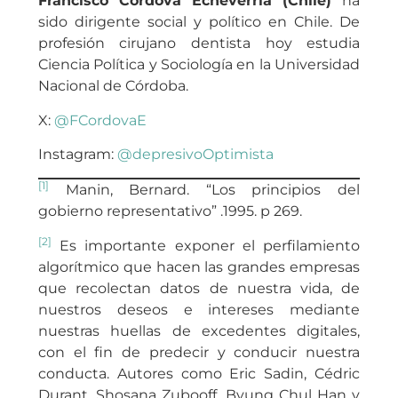
Francisco Córdova Echeverría (Chile)
ha
sido dirigente social y político en Chile. De
profesión cirujano dentista hoy estudia
Ciencia Política y Sociología en la Universidad
Nacional de Córdoba.
X:
@FCordovaE
Instagram:
@depresivoOptimista
[1]
Manin, Bernard. “Los principios del
gobierno representativo” .1995. p 269.
[2]
Es importante exponer el perfilamiento
algorítmico que hacen las grandes empresas
que recolectan datos de nuestra vida, de
nuestros deseos e intereses mediante
nuestras huellas de excedentes digitales,
con el fin de predecir y conducir nuestra
conducta. Autores como Eric Sadin, Cédric
Durant, Shosana Zubooff, Byung Chul Han y