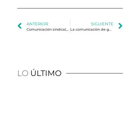
ANTERIOR
SIGUIENTE
Comunicación sindical, una materia postergada
La comunicación de gobierno en tiempos electorales o cómo caminar por la cuerda floja
LO
ÚLTIMO