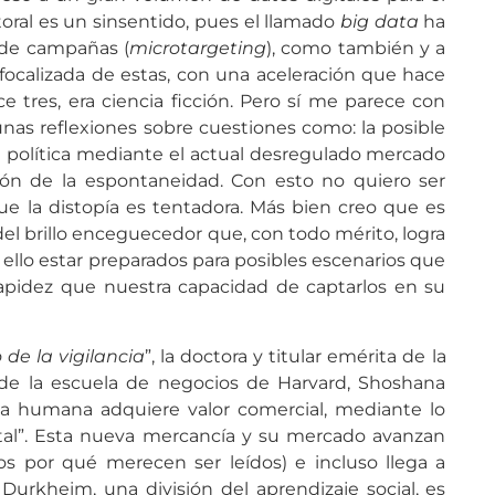
oral es un sinsentido, pues el llamado
big data
ha
 de campañas (
microtargeting
), como también y a
n focalizada de estas, con una aceleración que hace
 tres, era ciencia ficción. Pero sí me parece con
gunas reflexiones sobre cuestiones como: la posible
a política mediante el actual desregulado mercado
ción de la espontaneidad. Con esto no quiero ser
ue la distopía es tentadora. Más bien creo que es
del brillo enceguecedor que, con todo mérito, logra
n ello estar preparados para posibles escenarios que
pidez que nuestra capacidad de captarlos en su
 de la vigilancia
”, la doctora y titular emérita de la
de la escuela de negocios de Harvard, Shoshana
a humana adquiere valor comercial, mediante lo
tal”. Esta nueva mercancía y su mercado avanzan
los por qué merecen ser leídos) e incluso llega a
urkheim, una división del aprendizaje social, es