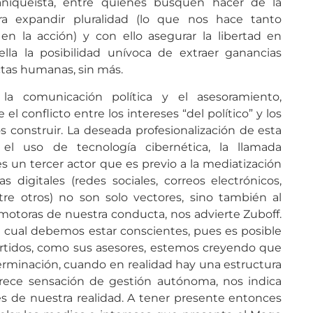
niqueísta, entre quienes busquen hacer de la
ra expandir pluralidad (lo que nos hace tanto
en la acción) y con ello asegurar la libertad en
la la posibilidad unívoca de extraer ganancias
ctas humanas, sin más.
la comunicación política y el asesoramiento,
 conflicto entre los intereses “del político” y los
 construir. La deseada profesionalización de esta
 el uso de tecnología cibernética, la llamada
es un tercer actor que es previo a la mediatización
 digitales (redes sociales, correos electrónicos,
ntre otros) no son solo vectores, sino también al
otoras de nuestra conducta, nos advierte Zuboff.
 cual debemos estar conscientes, pues es posible
artidos, como sus asesores, estemos creyendo que
rminación, cuando en realidad hay una estructura
rece sensación de gestión autónoma, nos indica
s de nuestra realidad. A tener presente entonces