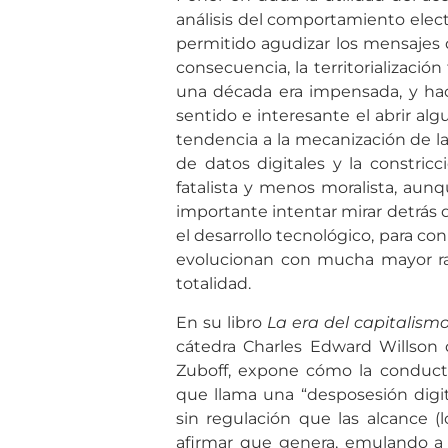
análisis del comportamiento elect
permitido agudizar los mensajes
consecuencia, la territorializació
una década era impensada, y hace
sentido e interesante el abrir al
tendencia a la mecanización de l
de datos digitales y la constric
fatalista y menos moralista, aunq
importante intentar mirar detrás 
el desarrollo tecnológico, para co
evolucionan con mucha mayor ra
totalidad.
En su libro
La era del capitalismo
cátedra Charles Edward Willson 
Zuboff, expone cómo la conduct
que llama una “desposesión digi
sin regulación que las alcance (
afirmar que genera, emulando a D