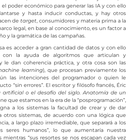
 el poder económico para generar las IA y con ello
antarse y hasta inducir conductas, y hay otros
hacen de
target
, consumidores y materia prima a la
arco legal, en base al conocimiento, es un factor a
seño y la gramática de las campañas.
sa es acceder a gran cantidad de datos y con ello
 con la ayuda de algoritmos que articulan y
y le dan coherencia práctica, y otra cosa son las
achine learning
), que procesan previamente los
gún las intenciones del programador o quien le
o “sin errores”. El escritor y filósofo francés, Éric
 artificial o el desafío del siglo. Anatomía de un
one que estamos en la era de la “posprogramación”,
gna a los sistemas la facultad de crear y de dar
a otros sistemas, de acuerdo con una lógica que
ncia, a largo plazo irremediable, que separará a los
os seres humanos”, lo que aumentaría nuestra
 mientras “sus resortes se nos escapan cada vez