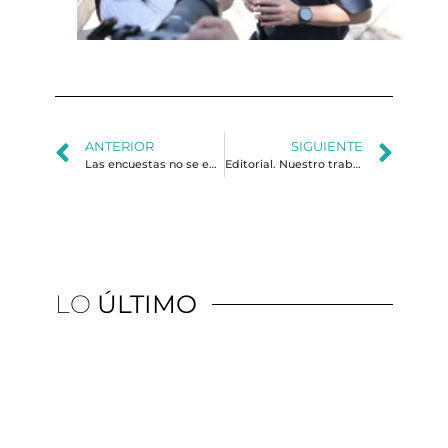
lo
al
ANTERIOR
SIGUIENTE
Las encuestas no se equivocan. Se equivoca la gente
Editorial. Nuestro trabajo fue galardonado
LO
ÚLTIMO