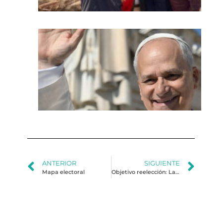
El
en
ta
al
Ma
Hu
y l
ge
de 
ANTERIOR
SIGUIENTE
Mapa electoral
Objetivo reelección: La guerra contra las pandillas de Bukele