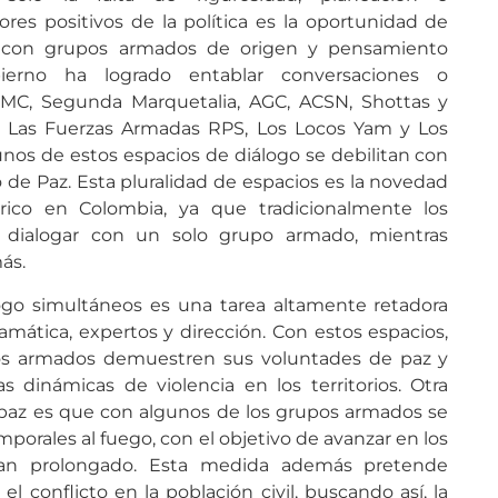
res positivos de la política es la oportunidad de
 con grupos armados de origen y pensamiento
bierno ha logrado entablar conversaciones o
MC, Segunda Marquetalia, AGC, ACSN, Shottas y
n, Las Fuerzas Armadas RPS, Los Locos Yam y Los
os de estos espacios de diálogo se debilitan con
de Paz. Esta pluralidad de espacios es la novedad
ico en Colombia, ya que tradicionalmente los
 dialogar con un solo grupo armado, mientras
ás.
logo simultáneos es una tarea altamente retadora
mática, expertos y dirección. Con estos espacios,
os armados demuestren sus voluntades de paz y
s dinámicas de violencia en los territorios. Otra
e paz es que con algunos de los grupos armados se
mporales al fuego, con el objetivo de avanzar en los
 han prolongado. Esta medida además pretende
l conflicto en la población civil, buscando así, la