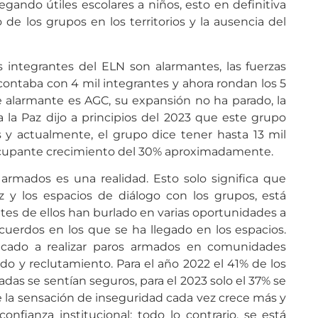
egando útiles escolares a niños, esto en definitiva
 de los grupos en los territorios y la ausencia del
s integrantes del ELN son alarmantes, las fuerzas
contaba con 4 mil integrantes y ahora rondan los 5
 alarmante es AGC, su expansión no ha parado, la
 la Paz dijo a principios del 2023 que este grupo
s y actualmente, el grupo dice tener hasta 13 mil
eocupante crecimiento del 30% aproximadamente.
 armados es una realidad. Esto solo significa que
z y los espacios de diálogo con los grupos, está
ntes de ellos han burlado en varias oportunidades a
cuerdos en los que se ha llegado en los espacios.
icado a realizar paros armados en comunidades
do y reclutamiento. Para el año 2022 el 41% de los
das se sentían seguros, para el 2023 solo el 37% se
e la sensación de inseguridad cada vez crece más y
confianza institucional; todo lo contrario, se está