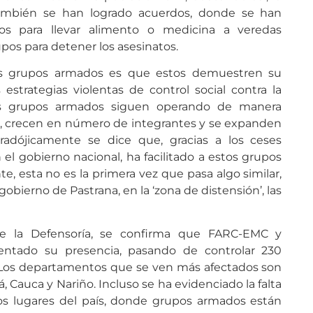
. También se han logrado acuerdos, donde se han
ios para llevar alimento o medicina a veredas
upos para detener los asesinatos.
sos grupos armados es que estos demuestren su
strategias violentas de control social contra la
 los grupos armados siguen operando de manera
ón, crecen en número de integrantes y se expanden
aradójicamente se dice que, gracias a los ceses
el gobierno nacional, ha facilitado a estos grupos
e, esta no es la primera vez que pasa algo similar,
obierno de Pastrana, en la ‘zona de distensión’, las
de la Defensoría, se confirma que FARC-EMC y
ntado su presencia, pasando de controlar 230
. Los departamentos que se ven más afectados son
, Cauca y Nariño. Incluso se ha evidenciado la falta
nos lugares del país, donde grupos armados están