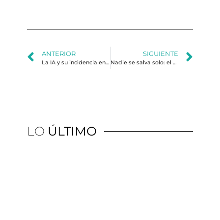
ANTERIOR
SIGUIENTE
La IA y su incidencia en campañas electorales
Nadie se salva solo: el sindicalismo latinoamericano ante la tormenta digital
LO
ÚLTIMO