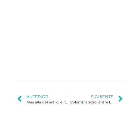
El
en
ta
al
Ma
Hu
y l
ge
de 
ANTERIOR
SIGUIENTE
Más allá del estilo: el traje como herramienta del poder político
Colombia 2026: entre la polarización y la gobernabilidad