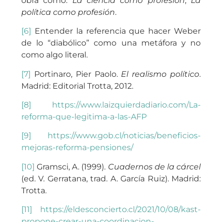
obra como:
La ciencia como profesión
,
La
política como profesión
.
[6]
Entender la referencia que hacer Weber
de lo “diabólico” como una metáfora y no
como algo literal.
[7]
Portinaro, Pier Paolo.
El realismo político
.
Madrid: Editorial Trotta, 2012.
[8]
https://www.laizquierdadiario.com/La-
reforma-que-legitima-a-las-AFP
[9]
https://www.gob.cl/noticias/beneficios-
mejoras-reforma-pensiones/
[10]
Gramsci, A. (1999).
Cuadernos de la cárcel
(ed. V. Gerratana, trad. A. García Ruiz). Madrid:
Trotta.
[11]
https://eldesconcierto.cl/2021/10/08/kast-
propone-crear-una-coordinacion-