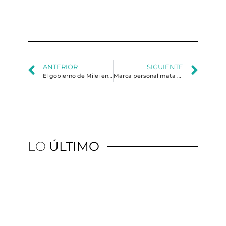
al
ANTERIOR
SIGUIENTE
El gobierno de Milei en su laberinto
Marca personal mata partido. La proliferación de aspirantes a la presidencia dominicana ante la sucesión sin reelección
LO
ÚLTIMO