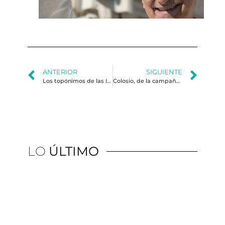
ge
de 
ANTERIOR
SIGUIENTE
Los topónimos de las Islas Malvinas/Falkland. Herramientas políticas funcionales al reclamo de soberanía
Colosio, de la campaña reformista a la leyenda de la política mexicana
LO
ÚLTIMO