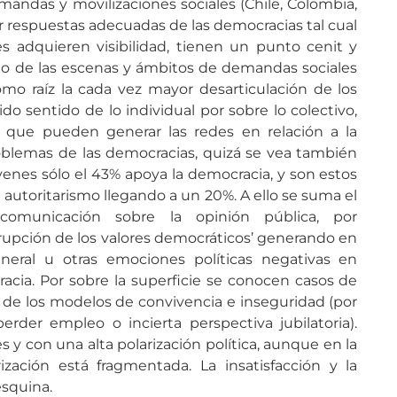
andas y movilizaciones sociales (Chile, Colombia,
r respuestas adecuadas de las democracias tal cual
s adquieren visibilidad, tienen un punto cenit y
do de las escenas y ámbitos de demandas sociales
omo raíz la cada vez mayor desarticulación de los
o sentido de lo individual por sobre lo colectivo,
ón que pueden generar las redes en relación a la
roblemas de las democracias, quizá se vea también
venes sólo el 43% apoya la democracia, y son estos
utoritarismo llegando a un 20%. A ello se suma el
omunicación sobre la opinión pública, por
rupción de los valores democráticos’ generando en
neral u otras emociones políticas negativas en
cracia. Por sobre la superficie se conocen casos de
ro de los modelos de convivencia e inseguridad (por
erder empleo o incierta perspectiva jubilatoria).
s y con una alta polarización política, aunque en la
ización está fragmentada. La insatisfacción y la
esquina.