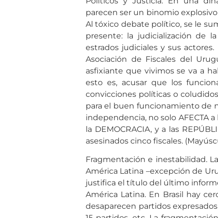
Políticos y Justicia. En una din
parecen ser un binomio explosivo 
Al tóxico debate político, se le 
presente: la judicialización de la
estrados judiciales y sus actore
Asociación de Fiscales del Urugu
asfixiante que vivimos se va a ha
esto es, acusar que los funcio
convicciones políticas o coludido
para el buen funcionamiento de 
independencia, no solo AFECTA a 
la DEMOCRACIA, y a las REPÚBLIC
asesinados cinco fiscales. (Mayúscu
Fragmentación e inestabilidad. La
América Latina –excepción de Uru
justifica el título del último inf
América Latina. En Brasil hay ce
desaparecen partidos expresados 
15 partidos, etc. La fragmentación