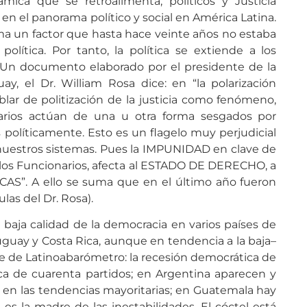
ámica que se retroalimenta, políticos y Justicia
en el panorama político y social en América Latina.
suma un factor que hasta hace veinte años no estaba
 política. Por tanto, la política se extiende a los
s. Un documento elaborado por el presidente de la
ay, el Dr. William Rosa dice: en “la polarización
blar de politización de la justicia como fenómeno,
narios actúan de una u otra forma sesgados por
s políticamente. Esto es un flagelo muy perjudicial
nuestros sistemas. Pues la IMPUNIDAD en clave de
los Funcionarios, afecta al ESTADO DE DERECHO, a
AS”. A ello se suma que en el último año fueron
las del Dr. Rosa).
 baja calidad de la democracia en varios países de
guay y Costa Rica, aunque en tendencia a la baja–
orme de Latinoabarómetro: la recesión democrática de
rca de cuarenta partidos; en Argentina aparecen y
en las tendencias mayoritarias; en Guatemala hay
 es la madre de las inestabilidades. El cóctel está