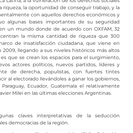
a Latina, a la vulneración de los derechos sociales
a riqueza, la oportunidad de conseguir trabajo, y la
damentalmente con aquellos derechos económicos y
duo algunas bases importantes de su seguridad
vo en un mundo donde de acuerdo con OXFAM, 32
ncentran la misma cantidad de riqueza que 300
arco de insatisfacción ciudadana, que viene en
2009, llegando a sus niveles históricos más altos
, es que se crean los espacios para el surgimiento,
vos actores políticos, nuevos partidos, líderes y
nte de derecha, populistas, con fuertes tintes
cir al electorado llevándoles a ganar los gobiernos,
Paraguay, Ecuador, Guatemala el relativamente
avier Milei en las últimas elecciones Argentinas.
gunas claves interpretativas de la seducción
ales democracias de la región.