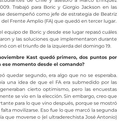
studiantes de Chile y asesoró a Marco Enríquez
09. Trabajó para Boric y Giorgio Jackson en las
 se desempeñó como jefe de estrategia de Beatriz
l del Frente Amplio (FA) que quedó en tercer lugar.
 el equipo de Boric y desde ese lugar repasó cuáles
taron y las soluciones que implementaron durante
inó con el triunfo de la izquierda del domingo 19.
 noviembre Kast quedó primero, dos puntos por
on ese momento desde el comando?
ó quedar segundo, era algo que no se esperaba.
abía una idea de que el FA era submedido por las
generaban cierto optimismo, pero las encuestas
mente se vio en la elección. Sin embargo, creo que
rtante para lo que vino después, porque se mostró
a falta movilizarse. Eso fue lo que marcó la segunda
a que moverse o (el ultraderechista José Antonio)