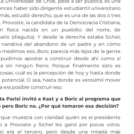
La Universidad de Chile, pese a ser pública, es una
onces haber sido dirigente estudiantil universitario
emás, estudió derecho, que es una de las dos o tres
. Provoste, la candidata de la Democracia Cristiana,
n física nacida en un pueblito del norte, de
rio (diaguita). Y desde la derecha estaba Sichel,
a narrativa del abandono de un padre y en cómo
 medimos eso, Boric parecía más lejos de la gente
 pudimos apostar a construir desde ahí como sí
a sin ningún freno. Porque finalmente esto es
cosas: cuál es la percepción de hoy y hasta donde
 potencial. O sea, hasta donde es verosímil mover
 era posible construir eso.
 Parisi invitó a Kast y a Boric al programa que
ó pero Boric no. ¿Por qué tomaron esa decisión?
rque muestra con claridad quién es el presidente
ro a Provoste y Sichel les ganó por pocos votos.
isi era el tercero, pero desde una mirada más