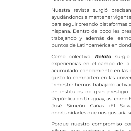
Nuestra revista surgió precis
ayudándonos a mantener vigente es
para seguir creando plataformas 
hispana. Dentro de poco les pr
trabajando y además de leerno
puntos de Latinoamérica en dond
Como colectivo,
Relato
surgi
experiencias en el campo de la 
acumulado conocimiento en las d
gusto lo comparten en las univer
trimestre hemos trabajado activ
en institutos de gran prestigi
República en Uruguay, así como E
José Simeón Cañas (El Salv
oportunidades que nos gustaría s
Porque nuestro compromiso con l
pilares que sustenta a este 