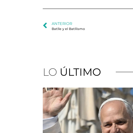
ANTERIOR
Batlle y el Batllismo
LO
ÚLTIMO