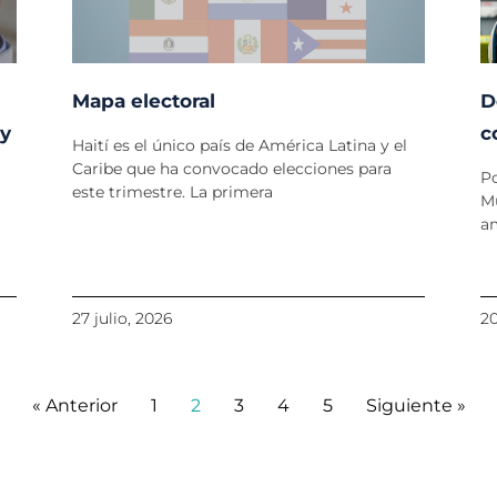
Mapa electoral
D
 y
c
Haití es el único país de América Latina y el
Caribe que ha convocado elecciones para
P
este trimestre. La primera
Mu
am
27 julio, 2026
20
« Anterior
1
2
3
4
5
Siguiente »