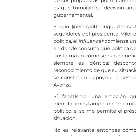
de sus propuestas, por el contrari
es que tomarán su decisión ante
gubernamental.
Sergio (@SergioRodriguezPeina
seguidores del presidente Milei en
política, el
influencer
comienza un 
en donde consulta qué política de
gusta más o cómo se han benefic
siempre es idéntica: descono
reconocimiento de que su situaci
se constata un apoyo a la gestión
Avanza.
Sí, fanatismo, una emoción q
identificamos tampoco como mili
político, si se me permite el prés
situación.
No es relevante entonces cómo