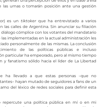
o, generan una percepción de ellos y en base a ella
 las urnas o tomarán posición ante una gestión
dor) es un
tiktoker
que ha entrevistado a varios
 las calles de Argentina. Sin anunciar su filiación
diálogo cómplice con los votantes del mandatario
 las implementadas en la actual administración les
iado personalmente de las mismas. La conclusión
cimiento de las políticas públicas e incluso
ón particular ha empeorado, pero al mismo tiempo
 y fanatismo sólido hacia el líder de La Libertad
ue ha llevado a que estas personas –que no
tantes– hayan mutado de seguidores a fans de un
tamo del léxico de redes sociales para definir esta
 repercute una política pública en mí o en mi