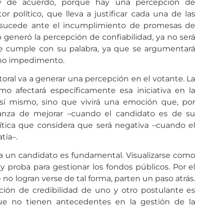
toy de acuerdo, porque hay una percepción de
or político, que lleva a justificar cada una de las
o sucede ante el incumplimiento de promesas de
 generó la percepción de confiabilidad, ya no será
e cumple con su palabra, ya que se argumentará
cho impedimento.
ral va a generar una percepción en el votante. La
mo afectará específicamente esa iniciativa en la
í mismo, sino que vivirá una emoción que, por
anza de mejorar –cuando el candidato es de su
ítica que considera que será negativa –cuando el
tía–.
ra un candidato es fundamental. Visualizarse como
 proba para gestionar los fondos públicos. Por el
 no logran verse de tal forma, parten un paso atrás.
ción de credibilidad de uno y otro postulante es
que no tienen antecedentes en la gestión de la