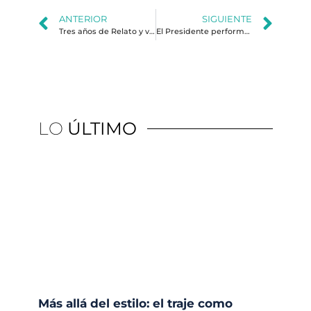
ANTERIOR
SIGUIENTE
Tres años de Relato y vamos por muchos más
El Presidente performer: Estrategias metafóricas y simbólicas de Javier Milei
LO
ÚLTIMO
Más allá del estilo: el traje como