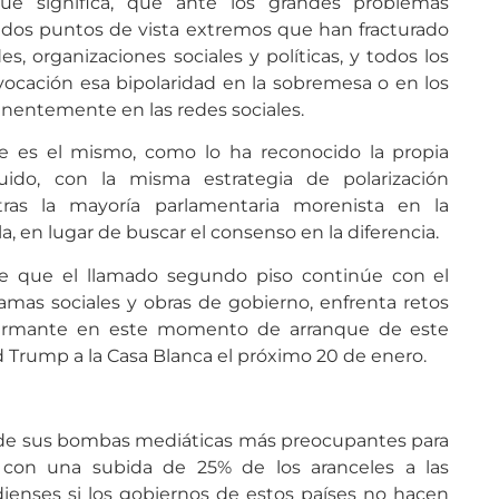
que significa, que ante los grandes problemas
 dos puntos de vista extremos que han fracturado
s, organizaciones sociales y políticas, y todos los
ocación esa bipolaridad en la sobremesa o en los
entemente en las redes sociales.
e es el mismo, como lo ha reconocido la propia
ido, con la misma estrategia de polarización
ras la mayoría parlamentaria morenista en la
la, en lugar de buscar el consenso en la diferencia.
de que el llamado segundo piso continúe con el
amas sociales y obras de gobierno, enfrenta retos
alarmante en este momento de arranque de este
d Trump a la Casa Blanca el próximo 20 de enero.
de sus bombas mediáticas más preocupantes para
 con una subida de 25% de los aranceles a las
ienses si los gobiernos de estos países no hacen