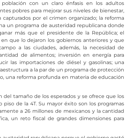
 población con un claro énfasis en los adultos
ntes pobres para mejorar sus niveles de bienestar,
n capturados por el crimen organizado; la reforma
ha un programa de austeridad republicana donde
ganar más que el presidente de la República; el
en que lo dejaron los gobiernos anteriores y que
campo a las ciudades, además, la necesidad de
ntidad de alimentos; inversión en energía para
ucir las importaciones de diésel y gasolinas; una
fraestructura a la par de un programa de protección
to, una reforma profunda en materia de educación
n del tamaño de los esperados y se ofrece que los
 piso de la 4T. Su mayor éxito son los programas
amente a 26 millones de mexicanos y la cantidad
ica, un reto fiscal de grandes dimensiones para
 austeridad republicana porque el gobierno gastó