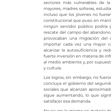
sectores más vulnerables de la
mayores, madres solteras, estudia
incluso que los jóvenes no fuera
constitucional que puso en marc
ningún servidor público podría 
rescate del campo del abandono 
provocaban una migración del 
importar cada vez una mayor ca
alcanzar la autosuficiencia y red
fuerte inversión en materia de in
al medio ambiente y, por supues
y cultura.
Los logros, sin embargo, no fuero
concluya el gobierno del segundo
sociales que alcanzan aproximad
sigue aumentando, lo que signif
satisfacer esa demanda.
No ocurre lo mismo en materia de