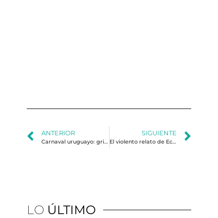
Ni
qu
qu
al
sa
ni
qu
lo
al
ANTERIOR
SIGUIENTE
Carnaval uruguayo: grito de resistencia política y cultural
El violento relato de Ecuador
LO
ÚLTIMO