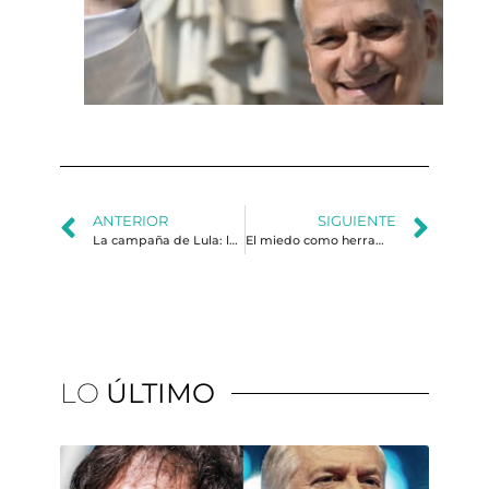
Ma
Hu
y l
ge
de 
ANTERIOR
SIGUIENTE
La campaña de Lula: las redes sociales al servicio de un relato
El miedo como herramienta política
LO
ÚLTIMO