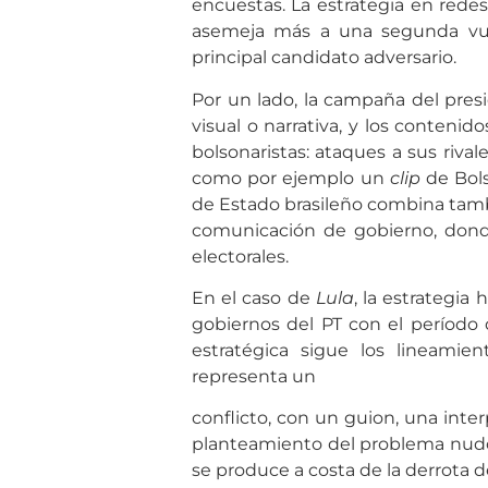
encuestas. La estrategia en rede
asemeja más a una segunda vue
principal candidato adversario.
Por un lado, la campaña del pres
visual o narrativa, y los conteni
bolsonaristas: ataques a sus riva
como por ejemplo un
clip
de Bols
de Estado brasileño combina tamb
comunicación de gobierno, donde
electorales.
En el caso de
Lula
, la estrategia
gobiernos del PT con el período 
estratégica sigue los lineamie
representa un
conflicto, con un guion, una inte
planteamiento del problema nudo 
se produce a costa de la derrota de