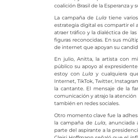
coalición Brasil de la Esperanza y
La campaña de
Lula
tiene varios
estrategia digital es compartir e
atraer tráfico y la dialéctica de l
figuras reconocidas. En sus múlti
de internet que apoyan su candid
En julio, Anitta, la artista con 
público su apoyo al expresidente.
estoy con
Lula
y cualquiera que
Internet, TikTok, Twitter, Instagr
la cantante. El mensaje de la f
comunicación y atrajo la atención
también en redes sociales.
Otro momento clave fue la adhesi
la campaña de
Lula
, anunciada 
parte del aspirante a la presidenc
Gleisi Hoffmann señaló que el
inf