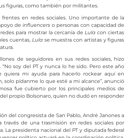
 sus figuras, como también por militantes.
 frentes en redes sociales. Uno importante de la
l apoyo de
influencers
o personas con capacidad de
as redes para mostrar la cercanía de
Lula
con ciertas
ples cuentas,
Lula
se muestra con artistas y figuras
atura.
millones de seguidores en sus redes sociales, hizo
 “No soy del PT y nunca lo he sido. Pero este año
 quiera mi ayuda para hacerlo rockear aquí en
am, solo pídanme lo que esté a mi alcance”, anunció
amosa fue cubierto por los principales medios de
 del propio Bolsonaro, quien no dudó en responder
ón del congresista de San Pablo, André Janones a
a través de una trasmisión en redes sociales por
ia. La presidenta nacional del PT y diputada federal
luencer
político actuará en la coordinación política,