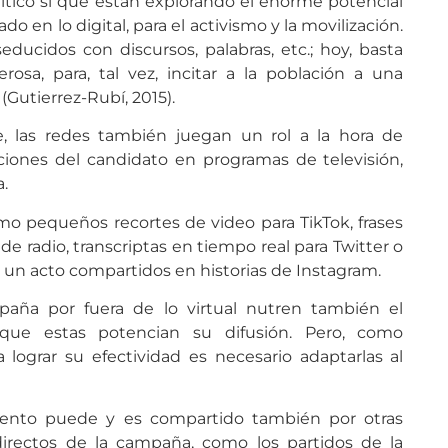
ítico sí que están explorando el enorme potencial
do en lo digital, para el activismo y la movilización.
ducidos con discursos, palabras, etc.; hoy, basta
osa, para, tal vez, incitar a la población a una
(Gutierrez-Rubí, 2015).
, las redes también juegan un rol a la hora de
iciones del candidato en programas de televisión,
.
o pequeños recortes de video para TikTok, frases
 radio, transcriptas en tiempo real para Twitter o
 un acto compartidos en historias de Instagram.
paña por fuera de lo virtual nutren también el
que estas potencian su difusión. Pero, como
lograr su efectividad es necesario adaptarlas al
mento puede y es compartido también por otras
irectos de la campaña, como los partidos de la