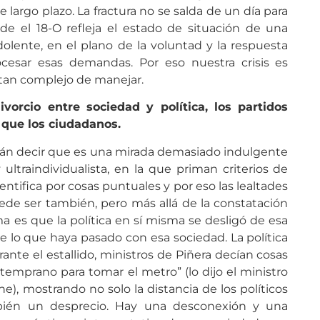
e largo plazo. La fractura no se salda de un día para
sde el 18-O refleja el estado de situación de una
dolente, en el plano de la voluntad y la respuesta
rocesar esas demandas. Por eso nuestra crisis es
 tan complejo de manejar.
vorcio entre sociedad y política, los partidos
 que los ciudadanos.
drán decir que es una mirada demasiado indulgente
ltraindividualista, en la que priman criterios de
dentifica por cosas puntuales y por eso las lealtades
ede ser también, pero más allá de la constatación
 es que la política en sí misma se desligó de esa
lo que haya pasado con esa sociedad. La política
ante el estallido, ministros de Piñera decían cosas
emprano para tomar el metro” (lo dijo el ministro
, mostrando no solo la distancia de los políticos
mbién un desprecio. Hay una desconexión y una