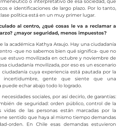
ermenéutico o interpretativo de esa sociedad, que
cos e identificaciones de largo plazo. Por lo tanto,
clase política está en un muy primer lugar.
nculado al centro, ¿qué cosas le va a reclamar a
e marzo? ¿mayor seguridad, menos impuestos?
s de la académica Kathya Araujo. Hay una ciudadanía
centro -que no sabemos bien qué significa- que no
que estuvo movilizada en octubre y noviembre de
sa ciudadanía movilizada, por eso es un escenario
a ciudadanía cuya experiencia está pautada por la
 e incertidumbre, gente que siente que una
a puede echar abajo todo lo logrado.
ecesidades sociales, por así decirlo, de garantías:
mbién de seguridad: orden público, control de la
 las vidas de las personas están marcadas por la
 tiene sentido que haya al mismo tiempo demandas
ad-orden. En Chile esas demandas estuvieron