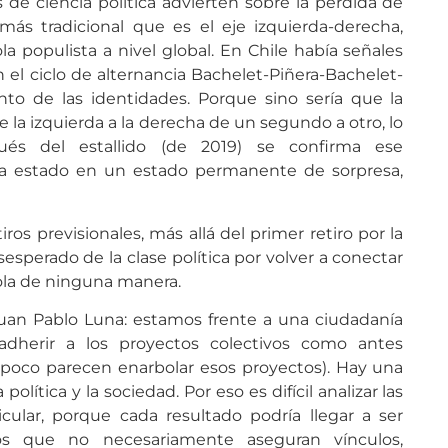
de ciencia política advierten sobre la pérdida de
 más tradicional que es el eje izquierda-derecha,
la populista a nivel global. En Chile había señales
el ciclo de alternancia Bachelet-Piñera-Bachelet-
ento de las identidades. Porque sino sería que la
 la izquierda a la derecha de un segundo a otro, lo
és del estallido (de 2019) se confirma ese
a ha estado en un estado permanente de sorpresa,
ros previsionales, más allá del primer retiro por la
perado de la clase política por volver a conectar
ola de ninguna manera.
uan Pablo Luna: estamos frente a una ciudadanía
adherir a los proyectos colectivos como antes
poco parecen enarbolar esos proyectos). Hay una
 política y la sociedad. Por eso es difícil analizar las
icular, porque cada resultado podría llegar a ser
zos que no necesariamente aseguran vínculos,