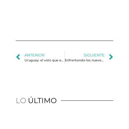
Hu
y l
ge
de 
ANTERIOR
SIGUIENTE
Uruguay: el voto que el alma no pronuncia
Enfrentando los nuevos desafíos de las campañas municipales en entornos polarizados
LO
ÚLTIMO