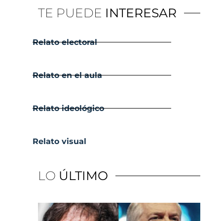
TE PUEDE
INTERESAR
Relato electoral
Relato en el aula
Relato ideológico
Relato visual
LO
ÚLTIMO
El 
y e