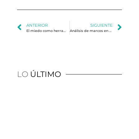
ANTERIOR
SIGUIENTE
El miedo como herramienta política
Análisis de marcos en el contexto de Un violador en tu camino: micromovilización, redes y significados
LO
ÚLTIMO